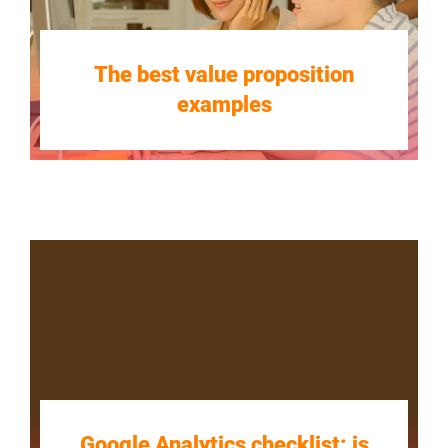
The best value proposition
examples
Google Analytics checklist: is