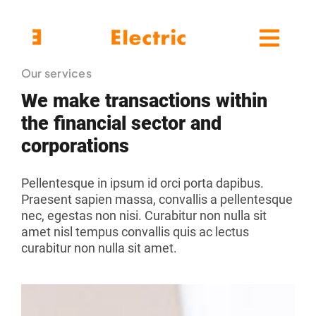
Skip
to
content
Toggl
Toggl
Navig
Navig
Our services
HOME
HOME
We make transactions within
the financial sector and
SOLUCIONES
SOLUCIONES
corporations
PRODUCTOS
PRODUCTOS
Pellentesque in ipsum id orci porta dapibus.
Praesent sapien massa, convallis a pellentesque
nec, egestas non nisi. Curabitur non nulla sit
QUIENES SOMOS
QUIENES SOMOS
amet nisl tempus convallis quis ac lectus
curabitur non nulla sit amet.
CONTACTO
CONTACTO